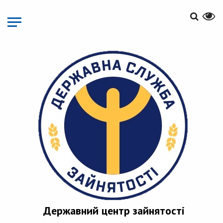
Перейти
до
основного
матеріалу
Державний центр зайнятості