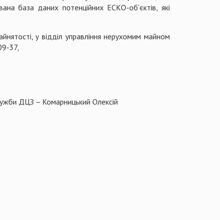
ана база даних потенційних ЕСКО-об‘єктів, які
айнятості, у відділ управління нерухомим майном
09-37,
Служби ДЦЗ – Комарницький Олексій