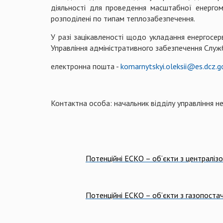
діяльності для проведення масштабної енергом
розподілені по типам теплозабезпечення.
У разі зацікавленості щодо укладання енергосер
Управління адміністративного забезпечення Служб
електронна пошта -
komarnytskyi.oleksii@es.dcz.g
Контактна особа: начальник відділу управління 
Пот
енційні ЕСКО – об‘єкти з централі
Пот
енційні ЕСКО – об‘єкти з газопоста