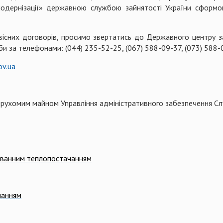
одернізації» державною службою зайнятості України сформов
вісних договорів, просимо звертатись до Державного центру з
и за телефонами: (044) 235-52-25, (067) 588-09-37, (073) 588-
ov.ua
нерухомим майном Управління адміністративного забезпечення 
зованним теплопостачанням
чанням