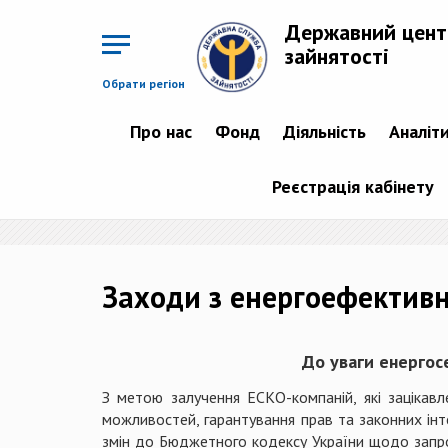
Перейти
до
Державний цент
основного
матеріалу
зайнятості
Обрати регіон
Про нас
Фонд
Діяльність
Аналіт
Реєстрація кабінету
Заходи з енергоефективн
До уваги енергосе
З метою залучення ЕСКО-компаній, які зацікавл
можливостей, гарантування прав та законних інт
змін до Бюджетного кодексу України щодо запров