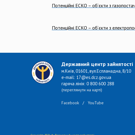
Пот
енційні ЕСКО – об‘єкти з газопост
Пот
енційні ЕСКО – об‘єкти з електроп
Державний центр зайнятості
м.Київ, 01601, вул.Еспланадна, 8/10
e-mail: 17@es.dcz.gov.ua
гаряча лінія: 0 800 600 288
(переглянути на карті)
Facebook
/
YouTube