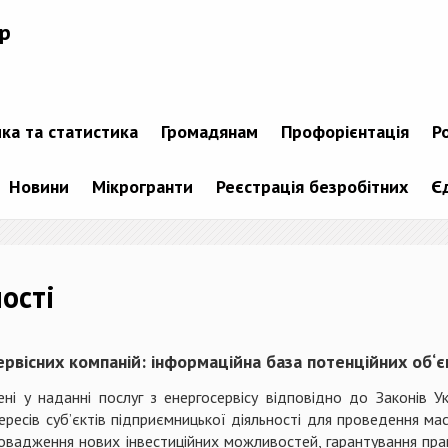
р
ика та статистика
Громадянам
Профорієнтація
Р
Новини
Мікрогранти
Реєстрація безробітних
Є
ості
рвісних компаній: інформаційна база потенційних об‘є
ені у наданні послуг з енергосервісу відповідно до Законів 
ересів суб’єктів підприємницької діяльності для проведення м
адження нових інвестиційних можливостей, гарантування прав 