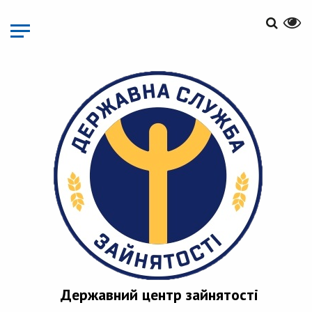
Перейти
до
основного
матеріалу
Державний центр зайнятості