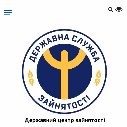
Перейти
до
основного
матеріалу
Державний центр зайнятості