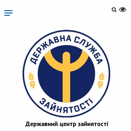
Перейти
до
основного
матеріалу
Державний центр зайнятості