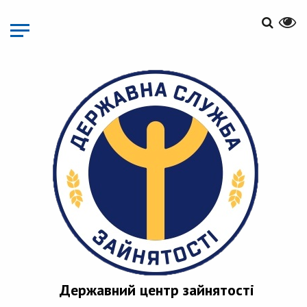
Перейти
до
основного
матеріалу
Державний центр зайнятості