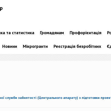
р
ика та статистика
Громадянам
Профорієнтація
Р
Новини
Мікрогранти
Реєстрація безробітних
Є
ї служби зайнятості (Центрального апарату) з підготовки проекті