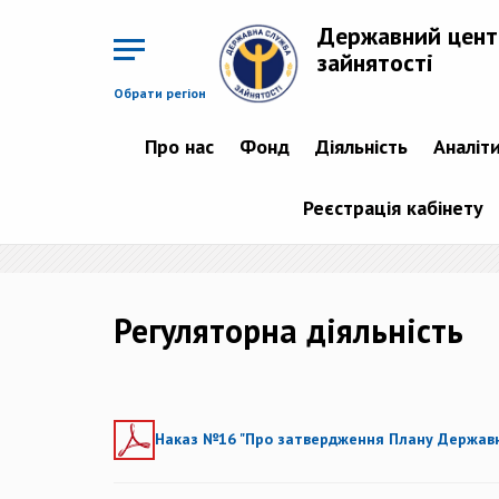
Перейти
до
Державний цент
основного
матеріалу
зайнятості
Обрати регіон
Про нас
Фонд
Діяльність
Аналіт
Реєстрація кабінету
Регуляторна діяльність
Наказ №16 "Про затвердження Плану Державно