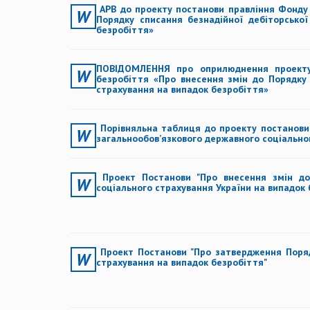
АРВ до проекту постанови правління Фонду 
Порядку списання безнадійної дебіторсько
безробіття»
ПОВІДОМЛЕННЯ про оприлюднення проекту 
безробіття «Про внесення змін до Порядку 
страхування на випадок безробіття»
Порівняльна таблиця
до проекту
постанови
загальнообов’язкового державного соціально
Проект Постанови "Про внесення змін до
соціального страхування України на випадок 
Проект Постанови "Про затвердження Поряд
страхування на випадок безробіття"