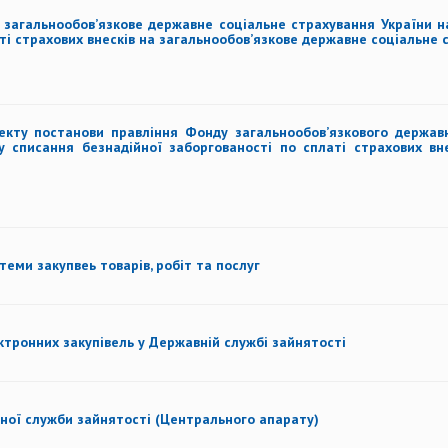
 загальнообов’язкове державне соціальне страхування України 
ті страхових внесків на загальнообов’язкове державне соціальне
кту постанови правління Фонду загальнообов’язкового державн
 списання безнадійної заборгованості по сплаті страхових вне
ми закупвеь товарів, робіт та послуг
тронних закупівель у Державній службі зайнятості
вної служби зайнятості (Центрального апарату)