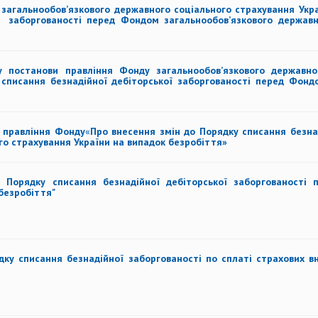
загальнообов’язкового державного соціального страхування Укра
ї заборгованості перед Фондом загальнообов’язкового державн
постанови правління Фонду загальнообов’язкового державног
списання безнадійної дебіторської заборгованості перед Фонд
 правлі
ння Фонду
«
Про внесення змін до
Порядку списання безна
го страхування України на випадок безробіття
»
 Порядку списання безнадійної дебіторської заборгованості 
безробіття"
ку списання безнадійної заборгованості по сплаті страхових вн