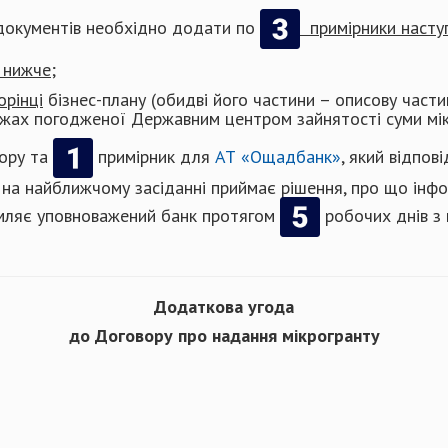
 документів необхідно додати по
примірники наступ
 нижче;
орінці
бізнес-плану (обидві його частини – описову части
ежах погодженої Державним центром зайнятості суми мік
вору та
примірник для
АТ «Ощадбанк»
, який відпов
і на найближчому засіданні приймає рішення, про що ін
омляє уповноважений банк протягом
робочих днів з
Додаткова угода
до Договору про надання мікрогранту
 ____________