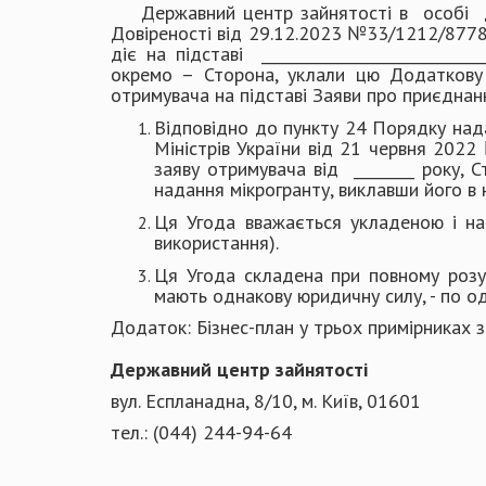
Державний центр зайнятості в особі ди
Довіреності від 29.12.2023 №33/1212/8778-23,
діє на підставі ___________________________
окремо – Сторона, уклали цю Додаткову 
отримувача на підставі Заяви про приєднання
Відповідно до пункту 24 Порядку нада
Міністрів України від 21 червня 2022
заяву отримувача від ________ року, 
надання мікрогранту, виклавши його в 
Ця Угода вважається укладеною і наб
використання).
Ця Угода складена при повному розум
мають однакову юридичну силу, - по од
Додаток: Бізнес-план у т
Державний центр зайнятості
вул. Еспланадна, 8/10, м. Київ, 01601
тел.: (044) 244-94-64