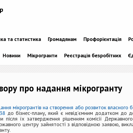
р
ика та статистика
Громадянам
Профорієнтація
Р
Новини
Мікрогранти
Реєстрація безробітних
Є
вору про надання мікрогранту
ання мікрогрантів на створення або розвиток власного б
738
до бізнес-плану, який є невід’ємним додатком до д
ни після їх затвердження рішенням комісії Державного 
жавного центру зайнятості з відповідною заявою, викл
анту.