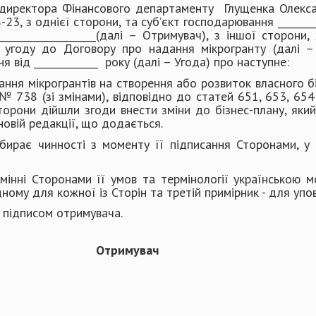
ректора Фінансового департаменту Глущенка Олекса
 з однієї сторони, та суб’єкт господарювання ___________
______________________(далі – Отримувач), з іншої сторон
угоду до Договору про надання мікрогранту (далі –
 від _____________ року (далі – Угода) про наступне:
ння мікрогрантів на створення або розвиток власного б
 № 738 (зі змінами), відповідно до статей 651, 653, 65
Сторони дійшли згоди внести зміни до бізнес-плану, як
новій редакції, що додається.
ирає чинності з моменту її підписання Сторонами, у т
інні Сторонами її умов та термінології українською м
ному для кожної із Сторін та третій примірник - для уп
рьох примірниках з підписом отри
Отримувач