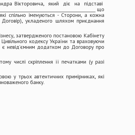
ндра Вікторовича, який діє на підставі
__________________________________________ що
и, які спільно іменуються - Сторони, а кожна
 Договір), укладеного шляхом приєднання
ізнесу, затвердженого постановою Кабінету
4 Цивільного кодексу України та враховуючи
ий є невід’ємним додатком до Договору про
ому числі скріплення її печатками (у разі
овою у трьох автентичних примірниках, які
овноваженого банку.
мувача.