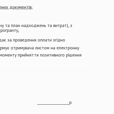
них документів:
ну та план надходжень та витрат), з
рогранту,
ідає за проведення оплати згідно
формує отримувача листом на електронну
 моменту прийняття позитивного рішення
______р.