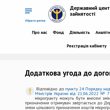
Перейти
до
Державний цент
основного
матеріалу
зайнятості
Обрати регіон
Про нас
Фонд
Діяльність
Аналіт
Реєстрація кабінету
Додаткова угода до дого
Відповідно до
пункту 24 Порядку над
Міністрів України від 21.06.2022 № 
мікрогранту можуть бути внесені змі
призначення отримувач звертається до Дер
зміни цільового призначення коштів мікрогр