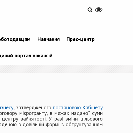
оботодавцям
Навчання
Прес-центр
диний портал вакансій
ізнесу
, затвердженого
постановою Кабінету
оговору мікрогранту, в межах наданої суми
центру зайнятості. У разі зміни цільового
аденою в довільній формі з обґрунтуванням