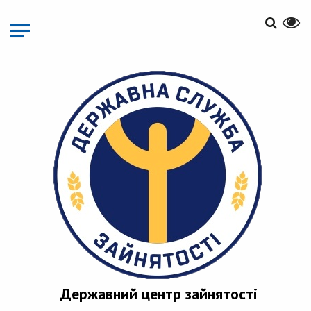
Перейти
до
основного
матеріалу
Державний центр зайнятості