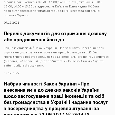
в понеділок – четвер з 09:30 – 13:00; 14:00 – 17:00, п’ятниця з 9:30 –
13:00; 14:00 – 15:30 за адресою: м. Київ, вул. Еспланадна, 8/10 на
першому поверсі, в приймальні громадян Міністерства соціальної
політики України.
07.12.2021
Перелік документів для отримання дозволу
або продовження його дії
2
​Згідно із статтею 42
Закону України „Про зайнятість населення” для
отримання дозволу на застосування праці іноземців та осіб без
громадянства роботодавець подає до регіонального центру зайнятості
(відповідний обласний центр зайнятості чи Київський міський центр
зайнятості), такі документи:
12.12.2022
Набрав чинності Закон України «Про
внесення змін до деяких законів України
щодо застосування праці іноземців та осіб
без громадянства в Україні і надання послуг
з посередництва у працевлаштуванні за
кордоном» від 21.09.2022 № 2623-ІХ