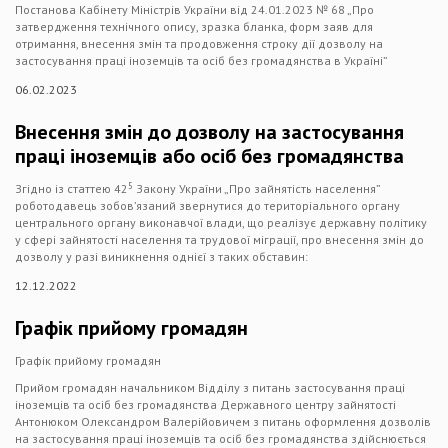
Постанова Кабінету Міністрів України від 24.01.2023 № 68 „Про
затвердження технічного опису, зразка бланка, форм заяв для
отримання, внесення змін та продовження строку дії дозволу на
застосування праці іноземців та осіб без громадянства в Україні”
06.02.2023
Внесення змін до дозволу на застосування
праці іноземців або осіб без громадянства
5
Згідно із статтею 42
Закону України „Про зайнятість населення”
роботодавець зобов’язаний звернутися до територіального органу
центрального органу виконавчої влади, що реалізує державну політику
у сфері зайнятості населення та трудової міграції, про внесення змін до
дозволу у разі виникнення однієї з таких обставин:
12.12.2022
Графік прийому громадян
Графік прийому громадян
Прийом громадян начальником Відділу з питань застосування праці
іноземців та осіб без громадянства Державного центру зайнятості
Антонюком Олександром Валерійовичем з питань оформлення дозволів
на застосування праці іноземців та осіб без громадянства здійснюється