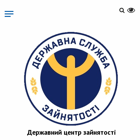
Перейти
до
основного
матеріалу
Державний центр зайнятості