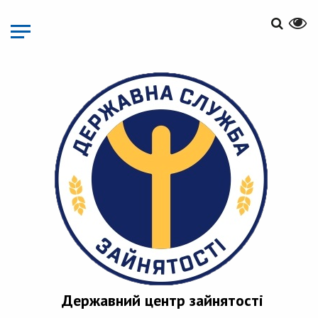
Перейти
до
основного
матеріалу
Державний центр зайнятості