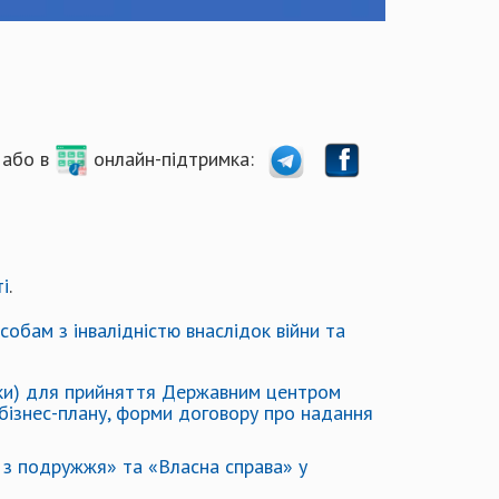
або в
онлайн-підтримка:
і
.
обам з інвалідністю внаслідок війни та
інки) для прийняття Державним центром
 бізнес-плану, форми договору про надання
о з подружжя» та «Власна справа» у