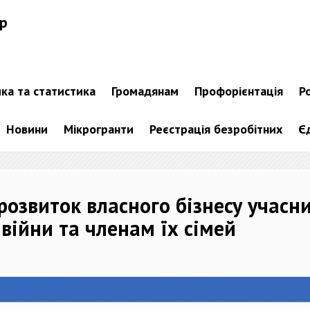
р
ика та статистика
Громадянам
Профорієнтація
Р
Новини
Мікрогранти
Реєстрація безробітних
Є
розвиток власного бізнесу учасн
 війни та членам їх сімей