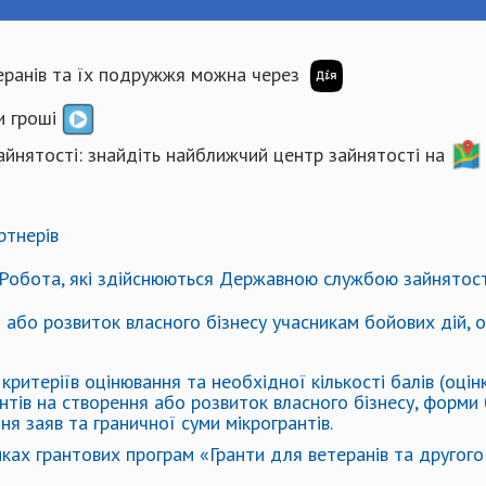
теранів та їх подружжя можна через
и гроші
айнятості: знайдіть найближчий центр зайнятості на
ртнерів
 єРобота, які здійснюються Державною службою зайнятост
або розвиток власного бізнесу учасникам бойових дій, ос
критеріїв оцінювання та необхідної кількості балів (оц
нтів на створення або розвиток власного бізнесу, форми
ня заяв та граничної суми мікрогрантів.
ках грантових програм «Гранти для ветеранів та другог