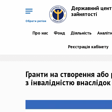
Перейти
до
Державний цент
основного
матеріалу
зайнятості
Обрати регіон
Про нас
Фонд
Діяльність
Аналіт
Реєстрація кабінету
Гранти на створення або 
з інвалідністю внаслідок