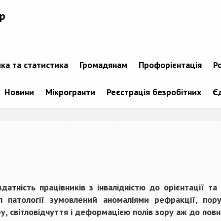
р
ика та статистика
Громадянам
Профорієнтація
Р
Новини
Мікрогранти
Реєстрація безробітних
Є
тність працівників з інвалідністю до орієнтації та 
ип патології зумовлений аномаліями рефракції, п
у, світловідчуття і деформацією полів зору аж до повно