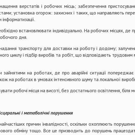
нащення верстатів і робочих місць; забезпечення пристосуванн
стами; установка огорож: захисних і таких, що направляють перем
и інформатизації.
 необхідно встановлювати індивідуально. На робочих місцях, де
робочого дня.
і: надання транспорту для доставки на роботу і додому; залуч
ічного циклу і підбір виробів та робіт, що відповідають трудовим
зайнятими на роботах, де про аварійні ситуації попереджає з
акож на роботах в умовах інтенсивного шуму та локальної виробн
вати робочі місця на висоті, без достатнього освітлення, біля 
ісцеральні і метаболічні порушення
найчастіших причин інвалідності, оскільки охоплюють порушенн
льового обміну тощо. Все це призводить до порушень працездат