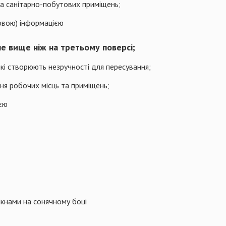
та санітарно-побутових приміщень;
овою) інформацією
не вище ніж на третьому поверсі;
 які створюють незручності для пересування;
ня робочих місць та приміщень;
ією
ікнами на сонячному боці