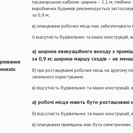
пасажирською кабіною: ширина – 1,1 м; глибина 
виробничих будинків рекомендується застосовув
за 0,9 м;
в) планування робочих місць має забезпечувати м
г) відсутність будівельних та інших конструкцій,
а) ширина евакуаційного виходу з примі
за 0,9 м; ширина маршу сходів – не менш
орювання
 нижніх
б) при розташуванні робочих місць на другому п
загального користування;
в) відсутність будівельних та інших конструкцій,
а) робочі місця мають бути розташовані 
б) відсутність будівельних та інших конструкцій,
в) планування приміщень має бути симетричним, 