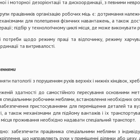
ної і моторної дезорієнтації та дискоординації, з певними невр
упи працівників організацію робочих міць є: дотримання належн
еханізмами для полегшення фізичних навантажень, а також дост
ерації; підбір у технологічному циклі місця, де може виконувати
і потреби щодо режиму праці та відпочинку, режиму харчува
ординації та витривалості.
шеннями
няти патології з порушенням рухів верхніх і нижніх кінцівок, хре
еженій здатності до самостійного пересування основними мето
я спеціальними робочими меблями, встановлення необхідних опор 
 забезпечення пристосуваннями для переміщення деталей та вуз
ті, а також механізмами для підйому вантажів і їх транспортув
до місця проживання необхідно надавати спеціальний транспорт.
ідно: забезпечити працівника спеціальними меблями з індивід
 кріплення, що направляють рухи у приміщенні ділянки або цеху,