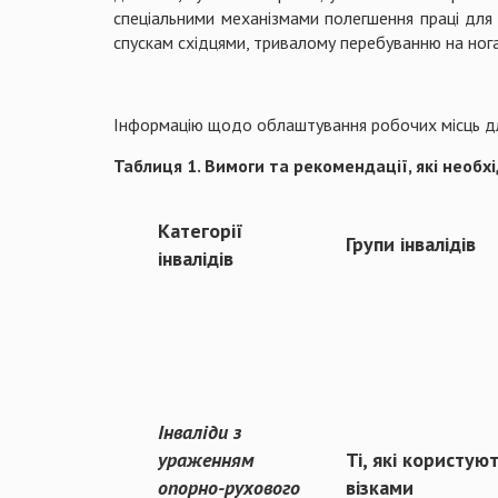
спеціальними механізмами полегшення праці для 
спускам східцями, тривалому перебуванню на нога
Інформацію щодо облаштування робочих місць для 
Таблиця 1. Вимоги та рекомендації, які необх
Категорії
Групи інвалідів
інвалідів
Інваліди з
ураженням
Ті, які користую
опорно-рухового
візками