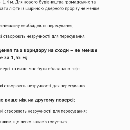
– 1,4 м. Для нового будівництва громадських та
ати ліфти із шириною дверного прорізу не менше
інімальну необхідність пересування;
 які створюють незручності для пересування.
щення та з коридору на сходи – не менше
е за 1,35 м;
оверсі та вище має бути обладнано ліфт
 які створюють незручності для пересування.
не вище ніж на другому поверсі;
 які створюють незручності для пересування;
таким, що легко запам’ятовується;