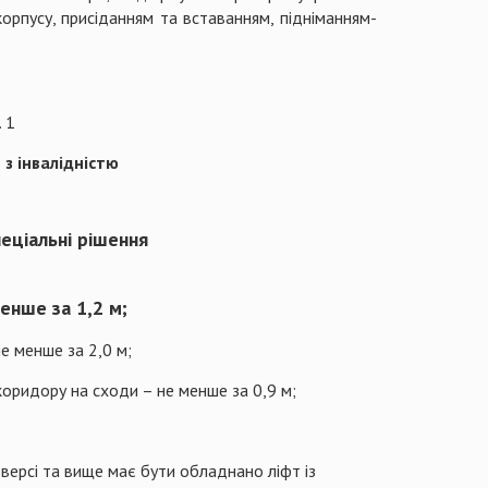
орпусу, присіданням та вставанням, підніманням-
 1
 з інвалідністю
пеціальні рішення
енше за 1,2 м;
е менше за 2,0 м;
коридору на сходи – не менше за 0,9 м;
оверсі та вище має бути обладнано ліфт із