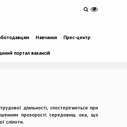
оботодавцям
Навчання
Прес-центр
диний портал вакансій
трудової діяльності, спостерігаються при
орушенням прозорості середовищ ока, що
ї сліпоти.