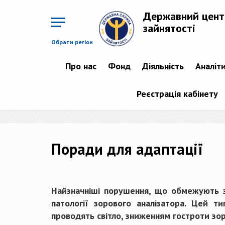
Перейти
до
Державний цент
основного
матеріалу
зайнятості
Обрати регіон
Про нас
Фонд
Діяльність
Аналіт
Реєстрація кабінету
Поради для адаптації
Найзначніші порушення, що обмежують зда
патології зорового аналізатора. Цей т
проводять світло, зниженням гостроти зор