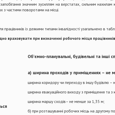
запобігання значним зусиллям на верстатах, сильним нахилам к
х з частими поворотами на місці.
працівників із деякими типами інвалідності узагальнено в табл.
ідно враховувати при визначенні робочого місця працівників
Об’ємно-планувальні, будівельні та інші с
а) ширина проходів у приміщеннях – не м
ширина коридору чи переходу в іншу будівлю – н
ширина евакуаційного виходу з приміщення та з 
ширина маршу сходів– не менше за 1,35 м;
ться
б) при розташуванні робочих місць на другому п