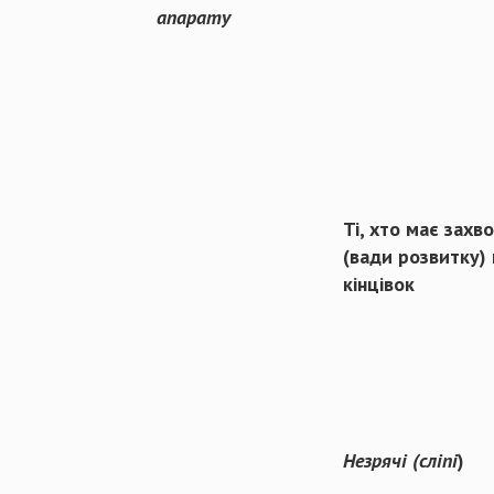
апарату
Ті, хто має захв
(вади розвитку)
кінцівок
Незрячі (сліпі
)