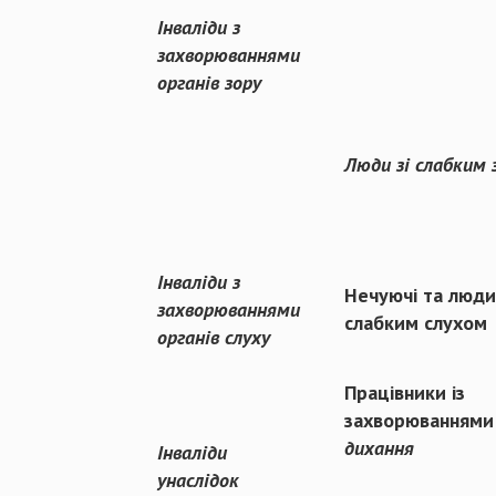
Інваліди з
захворюваннями
органів зору
Люди зі слабким 
Інваліди з
Нечуючі та люди 
захворюваннями
слабким слухом
органів слуху
Працівники із
захворюванням
дихання
Інваліди
унаслідок