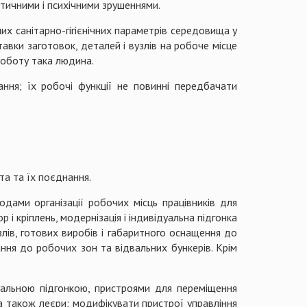
отичними і психічними зрушеннями.
их санітарно-гігієнічних параметрів середовища у
авки заготовок, деталей і вузлів на робоче місце
 роботу така людина.
ння; їх робочі функції не повинні передбачати
бта та їх поєднання.
дами організації робочих місць працівників для
і кріплень, модернізація і індивідуальна підгонка
лів, готових виробів і габаритного оснащення до
ання до робочих зон та відвальних бункерів. Крім
уальною підгонкою, пристроями для переміщення
 а також леєри; модифікувати пристрої управління