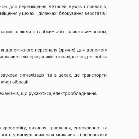
ям для переміщення деталей, вузлів і приладів;
іщення у цехах і ділянках; блокування верстатів і
 працюють люди зі слабким або залишковим зором,
ення допоміжного персоналу (зрячих) для допомоги
 можливостям працівників з інвалідністю; розробка
вукова сигналізація, та в цехах, де транспортні
ичої вібрації.
механізмів, що рухаються, електрообладнання.
я кровообігу, дихання, травлення, ендокринної та
ності у вигляді зниження можливості переносити