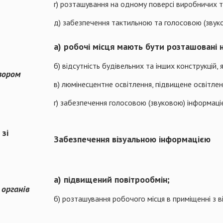
г) розташування на одному поверсі виробничих 
д) забезпечення тактильною та голосовою (звук
а) робочі місця мають бути розташовані 
б) відсутність будівельних та інших конструкцій,
зором
в) люмінесцентне освітлення, підвищене освітлен
г) забезпечення голосовою (звуковою) інформац
зі
Забезпечення візуальною інформацією
а) підвищений повітрообмін;
и
органів
б) розташування робочого місця в приміщенні з в