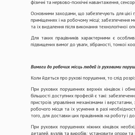
фізичні та нервово-психічні навантаження, сенсор
Основними заходами, що забезпечують для цієї гр
приміщеннях і на робочому місці; забезпечення м
та їх видалення після виконання технологічної оп
Для таких працівників характерними є особлив
підвищених вимог до уваги, зібраності, тонкої ко
Вимоги до робочих місць людей із руховими пору
Коли йдеться про рухові порушення, то слід розріз
При рухових порушеннях верхніх кінцівок і обм
більшості доступних професій є такі: забезпеченн
пристроїв управління механізмами і верстатами,
робочого місця та їх усунення в разі необхіднос
того, для доставки цих працівників на роботу і 
При рухових порушеннях ніжних кінцівок необх
деталей, вузлів та виробів; установити опори та