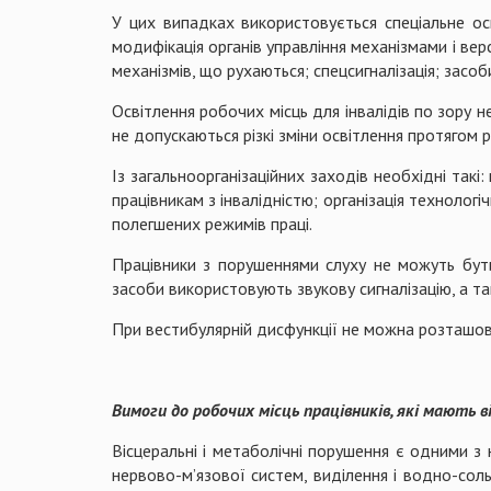
У цих випадках використовується спеціальне ос
модифікація органів управління механізмами і вер
механізмів, що рухаються; спецсигналізація; засоб
Освітлення робочих місць для інвалідів по зору
не допускаються різкі зміни освітлення протягом 
Із загальноорганізаційних заходів необхідні так
працівникам з інвалідністю; організація технолог
полегшених режимів праці.
Працівники з порушеннями слуху не можуть бути 
засоби використовують звукову сигналізацію, а т
При вестибулярній дисфункції не можна розташову
Вимоги до робочих місць працівників, які мають в
Вісцеральні і метаболічні порушення є одними з 
нервово-м’язової систем, виділення і водно-со