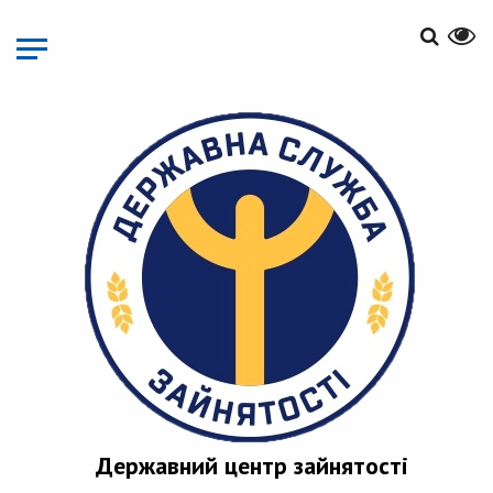
Перейти
до
основного
матеріалу
Державний центр зайнятості