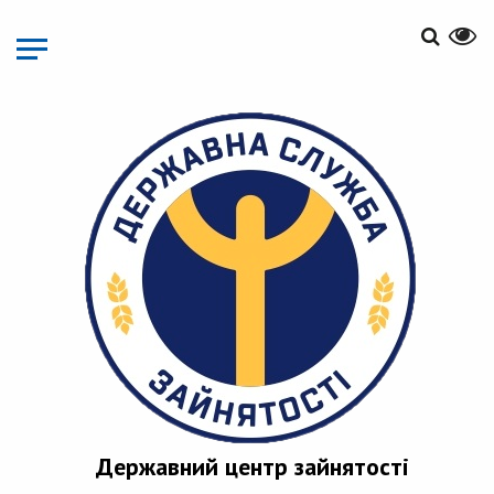
Перейти
до
основного
матеріалу
Державний центр зайнятості