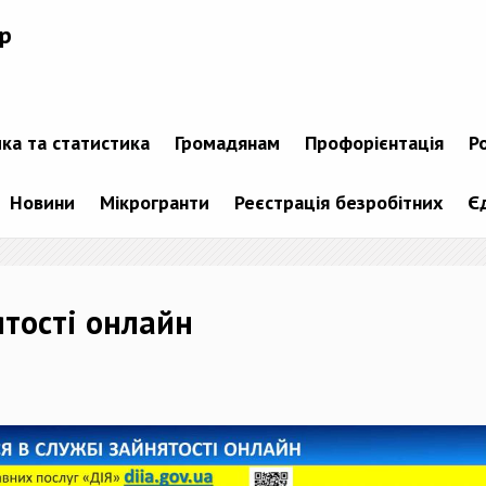
р
ика та статистика
Громадянам
Профорієнтація
Р
Новини
Мікрогранти
Реєстрація безробітних
Є
ятості онлайн