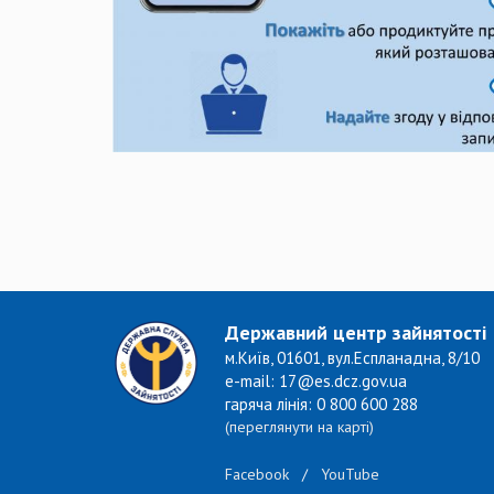
​ ​
Державний центр зайнятості
м.Київ, 01601, вул.Еспланадна, 8/10
e-mail: 17@es.dcz.gov.ua
гаряча лінія: 0 800 600 288
(переглянути на карті)
Facebook
/
YouTube