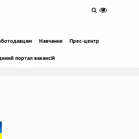
оботодавцям
Навчання
Прес-центр
диний портал вакансій