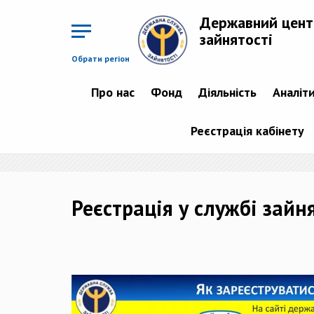
Перейти
до
Державний цент
основного
матеріалу
зайнятості
Обрати регіон
Про нас
Фонд
Діяльність
Аналіт
Реєстрація кабінету
Реєстрація у службі зайн