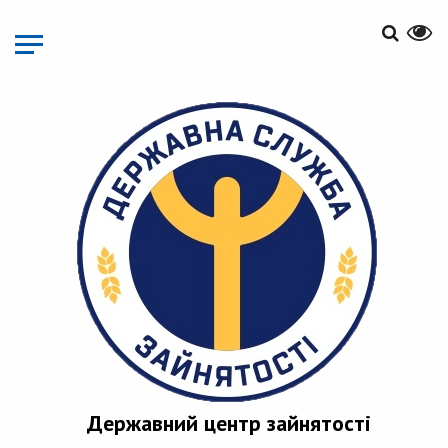
Перейти
до
основного
матеріалу
Державний центр зайнятості