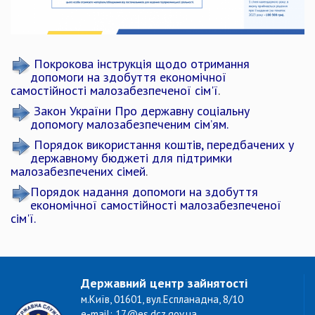
​
Покрокова інструкція щодо отримання
допомоги на здобуття економічної
самостійності малозабезпеченої сім'ї
.
Закон України Про державну соціальну
допомогу малозабезпеченим сім’ям
.
Порядок використання коштів, передбачених у
державному бюджеті для підтримки
малозабезпечених сімей
.
Порядок надання допомоги на здобуття
економічної самостійності малозабезпеченої
сім'ї
.
Державний центр зайнятості
м.Київ, 01601, вул.Еспланадна, 8/10
e-mail: 17@es.dcz.gov.ua