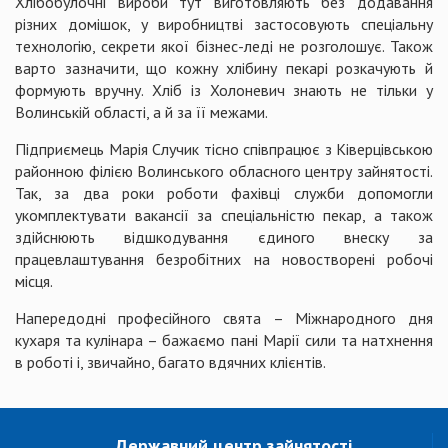
Хлібобулочні вироби тут виготовляють без додавання
різних домішок, у виробництві застосовують спеціальну
технологію, секрети якої бізнес-леді не розголошує. Також
варто зазначити, що кожну хлібину пекарі розкачують й
формують вручну. Хліб із Холоневич знають не тільки у
Волинській області, а й за її межами.
Підприємець Марія Случик тісно співпрацює з Ківерцівською
районною філією Волинського обласного центру зайнятості.
Так, за два роки роботи фахівці служби допомогли
укомплектувати вакансії за спеціальністю пекар, а також
здійснюють відшкодування єдиного внеску за
працевлаштування безробітних на новостворені робочі
місця.
Напередодні професійного свята – Міжнародного дня
кухаря та кулінара – бажаємо пані Марії сили та натхнення
в роботі і, звичайно, багато вдячних клієнтів.
Державний центр зайнятості