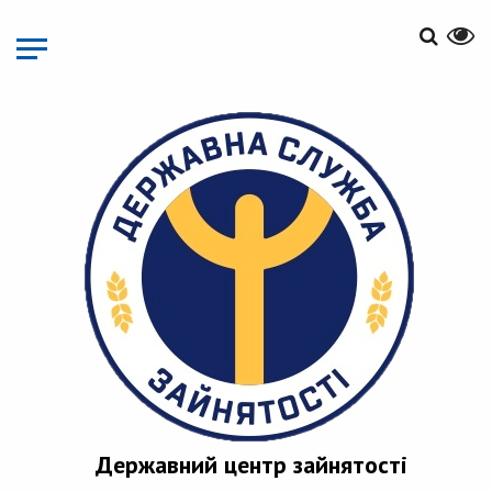
Перейти
до
основного
матеріалу
Державний центр зайнятості