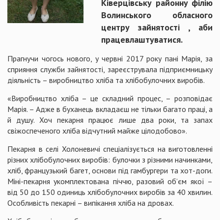
Ківерцівську районну філію
Волинського обласного
центру зайнятості , аби
працевлаштуватися.
Прагнучи чогось нового, у червні 2017 року пані Марія, за
сприяння служби зайнятості, зареєструвала підприємницьку
діяльність – виробництво хліба та хлібобулочних виробів.
«Виробництво хліба – це складний процес, – розповідає
Марія. – Адже в буханець вкладаєш не тільки багато праці, а
й душу. Хоч пекарня працює лише два роки, та запах
свіжоспеченого хліба відчутний майже цілодобово».
Пекарня в селі Холоневичі спеціалізується на виготовленні
різних хлібобулочних виробів: булочки з різними начинками,
хліб, французький багет, основи під гамбургери та хот-доги.
Міні-пекарня укомплектована піччю, разовий об’єм якої –
від 50 до 150 одиниць хлібобулочних виробів за 40 хвилин.
Особливість пекарні – випікання хліба на дровах.