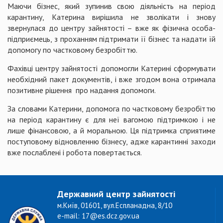
Маючи бізнес, який зупинив свою діяльність на період
карантину, Катерина вирішила не зволікати і знову
звернулася до центру зайнятості – вже як фізична особа-
підприємець, з проханням підтримати її бізнес та надати їй
допомогу по частковому безробіттю.
Фахівці центру зайнятості допомогли Катерині сформувати
необхідний пакет документів, і вже згодом вона отримала
позитивне рішення про надання допомоги.
За словами Катерини, допомога по частковому безробіттю
на період карантину є для неї вагомою підтримкою і не
лише фінансовою, а й моральною. Ця підтримка сприятиме
поступовому відновленню бізнесу, адже карантинні заходи
вже послаблені і робота повертається.
Державний центр зайнятості
м.Київ, 01601, вул.Еспланадна, 8/10
e-mail: 17@es.dcz.gov.ua