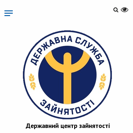
Перейти
до
основного
матеріалу
Державний центр зайнятості