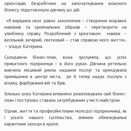
орієнтацію безробітних на започаткування власного
бізнесу, підштовхнула дівчину до дій.
«Я вирішила своє давнє захоплення – створення яскравих
макіяжів та оригінальних образів – перетворити на
улюблену справу. Розроблений з креативом макіяж –
весільний, вечірній, святковий – став справою мого життя»,
– згадує Катерина.
Складаючи бізнес-план, вона зрозуміла, що успіх
приватного підприємця – в його руках. Дівчина ретельно
вивчила місцевий ринок надання послуг та орендувала
приміщення в центрі міста, де й тепер надає послуги з
візажу, фарбування вій та брів.
Близько року Катерина впевнено реалізовувала свій бізнес-
план і поступово ставала затребуваним у місті майстром.
Однак, життя та професійні плани молодої підприємниці, як
і усього нашого суспільства, змінили обмежувальні
карантинні заходи в країні.