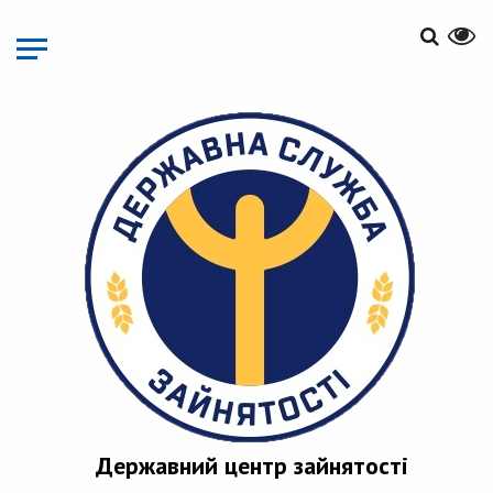
Перейти
до
основного
матеріалу
Державний центр зайнятості