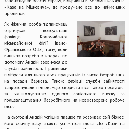
започаткував власну справу, відкривши в Коломиї кав’ярню
«Кава на Міцкевича», де продумано все до найменших
дрібничок.
Як фізична особа-підприємець
отримував консультації
фахівців Коломийської
міськрайонної філії Івано-
Франівського ОЦЗ, тому, коли
виникла потреба в кадрах, по
допомогу Андрій звернувся до
служби зайнятості. Працівники
підібрали для нього двох працівників із числа безробітних
на посади бариста. Також фахівці служби зайнятості
запропонували підприємцю скористатися такою послугою,
як відшкодуванням єдиного соціального внеску за
працевлаштування безробітного на новостворене робоче
місце.
На сьогодні Андрій успішно працює та розвиває свій бізнес,
його смачну каву знають усі жителі міста. До «Кави на