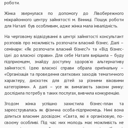
роботи.
Жінка звернулася по допомогу до Лівобережного
міжрайонного центру зайнятості м. Вінниці. Пошук роботи
для Наталі був особливим, адже жінка мала інвалідність.
На черговому відвідуванні в центрі зайнятості консультант
розповів про можливість розпочати власний бізнес. Далі –
семінари: «Як розпочати власний бізнес?» та «Від бізнес-
ідеї до власної справи». Для себе Наталя вирішила – буду
підприємцем, знайду доступну здоров’ю альтернативу
зайнятості. Ідею власної справи обрала оригінальну –
«Організація та проведення святкових заходів тематичного
характеру, дискотек для дітей за різними віковими
категоріями». А далі – усе як вимагають закони ринку:
дослідила потребу в таких послугах, вивчила конкуренцію.
Згодом жінка успішно захистила бізнес-план та
зареєструвалась як фізична особа-підприємець. Нині вона
ділиться власним досвідом: «Свята, які я організовую, по-
своєму особливі. Під час них молодь має можливість не