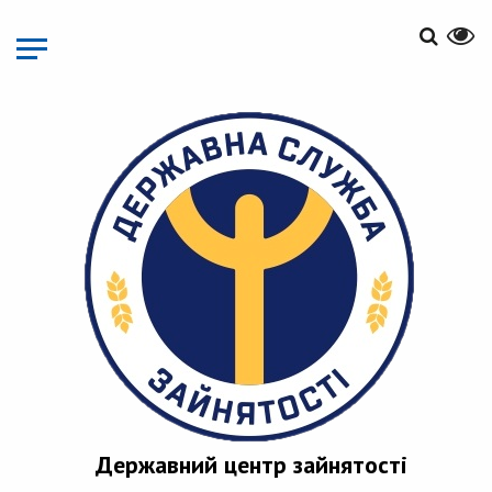
Перейти
до
основного
матеріалу
Державний центр зайнятості