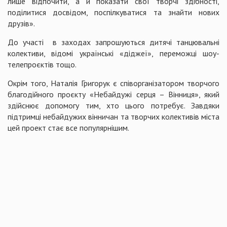
лише відпочити, а й показати свої творчі здібності,
поділитися досвідом, поспілкуватися та знайти нових
друзів».
До участі в заходах запрошуються дитячі танцювальні
колективи, відомі українські «діджеї», переможці шоу-
телепроєктів тощо.
Окрім того, Наталія Григорук є співорганізатором творчого
благодійного проєкту «Небайдужі серця – Вінниця», який
здійснює допомогу тим, хто цього потребує. Завдяки
підтримці небайдужих вінничан та творчих колективів міста
цей проект стає все популярнішим.