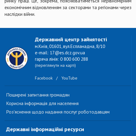
ринку праці. Це, зокрема, пояснюватиметься нерівномірним
економічним відновленням за секторами та регіонами через
наслідки війни.
Державний центр зайнятості
м.Київ, 01601, вул.Еспланадна, 8/10
e-mail: 17@es.dcz.gov.ua
гаряча лінія: 0 800 600 288
(переглянути на карті)
Facebook
/
YouTube
Поширені запитання громадян
Корисна інформація для населення
Роз'яснення щодо надання послуг роботодавцям
Державні інформаційні ресурси