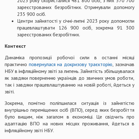
2023 року скористалися 481 800 осіб, з них 370 700
зареєстрованих безробітних. Отримували допомогу
235 900 осіб.
Центри зайнятості у січні-липні 2023 року допомогли
працевлаштувати 126 900 осіб, зокрема 91 300
зареєстрованих безробітних.
Контекст
Динаміка пропозиції робочої сили в останні місяці
практично
повернулася на докризову траєкторію
, зазначав
НБУ в інфляційному звіті за липень. Зайнятість збільшувалася
як завдяки поверненню українців до звичних умов роботи,
так і завдяки працевлаштуванню на новій роботі, йдеться у
звіті.
Зокрема, помітно поліпшилася ситуація із зайнятістю
внутрішньо переміщених осіб (ВПО), серед яких безробіття
було вищим, ніж загалом в економіці. Це свідчить про
адаптацію ВПО на нових місцях проживання, йдеться в
інфляційному звіті НБУ.