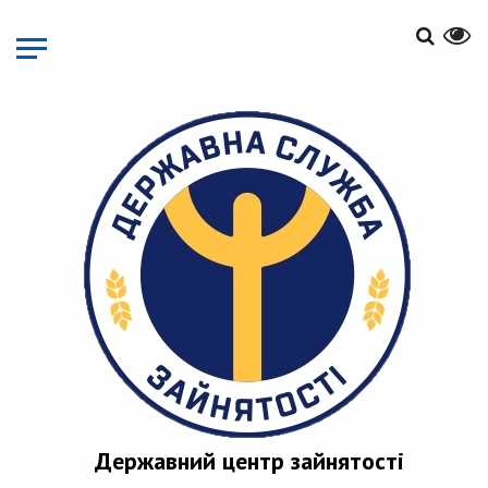
Перейти
до
основного
матеріалу
Державний центр зайнятості