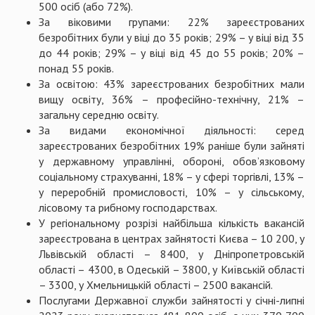
500 осіб (або 72%).
За віковими групами: 22% зареєстрованих
безробітних були у віці до 35 років; 29% – у віці від 35
до 44 років; 29% – у віці від 45 до 55 років; 20% –
понад 55 років.
За освітою: 43% зареєстрованих безробітних мали
вищу освіту, 36% – професійно-технічну, 21% –
загальну середню освіту.
За видами економічної діяльності: серед
зареєстрованих безробітних 19% раніше були зайняті
у державному управлінні, обороні, обов’язковому
соціальному страхуванні, 18% – у сфері торгівлі, 13% –
у переробній промисловості, 10% – у сільському,
лісовому та рибному господарствах.
У регіональному розрізі найбільша кількість вакансій
зареєстрована в центрах зайнятості Києва – 10 200, у
Львівській області – 8400, у Дніпропетровській
області – 4300, в Одеській – 3800, у Київській області
– 3300, у Хмельницькій області – 2500 вакансій.
Послугами Державної служби зайнятості у січні-липні