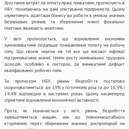
Зростання витрат на оплату праці триватиме, прогнозують в
НБУ, посилаючись на дані опитування підприємств. Цьому
сприятимуть адаптація бізнесу до роботи в умовах значних
безпекових ризиків та збереження м’якої фіскальної
політики, вважають аналітики.
У звіті прогнозується, що відновлення економіки
зумовлюватиме подальше пожвавлення попиту на робочу
силу. Що своєю чергою на тлі все ще високої інфляції
підтримуватиме значні темпи росту номінальних трудових
доходів, особливо в секторах, де виникатиме дефіцит
кваліфікованої робочої сили.
За прогнозом НБУ, рівень безробіття поступово
скорочуватиметься: до 19% у поточному році та до 16,9% і
14,4% відповідно в наступних роках. Цьому насамперед
сприятиме відновлення економічної активності.
Проте, як зазначається у звіті, рівень безробіття
залишатиметься вищим, ніж до повномасштабного
вторгнення, через збереження значних диспропорцій на