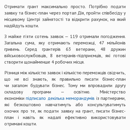
Отримати грант максимально просто. Потрібно подати
заявку та бізнес-план через портал Дія, пройти співбесіду у
місцевому Центрі зайнятості та відкрити рахунок, на який
надійдуть кошти.
З майже п’яти сотень заявок — 119 отримали погодження.
Загальна сума, яку отримають переможці, 47 мільйонів
гривень. Серед грантерів 63 ветерани, 48 дружин
військовослужбовців, 8 ветеранів-підприємців, які готові
створити щонайменше 4 робочих місця.
Різниця між кількістю заявок і кількістю переможців свідчить,
що не всі знають, як правильно писати бізнес-план
чи загалом будувати бізнес. Тому ми впровадили другу
складову програми — освітню. Міністерство
економіки
підписало декілька меморандумів
із партнерами,
які безкоштовно навчатимуть або консультуватимуть
охочих про те, як подати заявку на грант, писати бізнес-
план і навіть як надалі ефективно використовувати
отримані кошти.