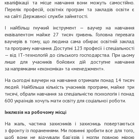
кваліфікації та місце навчання вони можуть самостійно.
Перелік професій, освітніх програм та закладів освіти є
на сайті Державної служби зайнятості.
І найбільш гнучкий інструмент — ваучер на навчання
еквівалентом майже 27 тисяч гривень. Головна перевага
ваучерів в тому, що людина сама обирає освітній заклад
та програму навчання. Доступні 123 професії і спеціальності
— від ІТ-технологій до сільського господарства. При цьому
лише для учасників бойових дій доступне навчання
за напрямками «економіка» та «менеджмент».
На сьогодні ваучери на навчання отримали понад 14 тисяч
людей. Найбільша кількість учасників програми, майже три
тисячі, обрали навчання за спеціальністю психологія і понад
600 українців хочуть мати освіту для соціальної роботи.
Інклюзія на робочому місці
На жаль, частина захисників і захисниць повертаються
з фронту із пораненнями. Ми повинні зробити все для того,
щоб вони не відчували бар'єрів і могли повною мірою