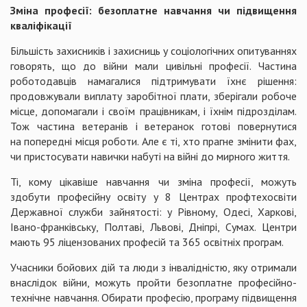
Зміна професії: безоплатне навчання чи підвищення
кваліфікації
Більшість захисників і захисниць у соціологічних опитуваннях
говорять, що до війни мали цивільні професії. Частина
роботодавців намагалися підтримувати їхнє рішення:
продовжували виплату заробітної плати, зберігали робоче
місце, допомагали і своїм працівникам, і їхнім підрозділам.
Тож частина ветеранів і ветеранок готові повернутися
на попередні місця роботи. Але є ті, хто прагне змінити фах,
чи пристосувати навички набуті на війні до мирного життя.
Ті, кому цікавіше навчання чи зміна професії, можуть
здобути професійну освіту у 8 Центрах профтехосвіти
Державної служби зайнятості: у Рівному, Одесі, Харкові,
Івано-франківську, Полтаві, Львові, Дніпрі, Сумах. Центри
мають 95 ліцензованих професій та 365 освітніх програм.
Учасники бойових дій та люди з інвалідністю, яку отримали
внаслідок війни, можуть пройти безоплатне професійно-
технічне навчання. Обирати професію, програму підвищення