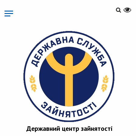
Перейти
до
основного
матеріалу
Державний центр зайнятості