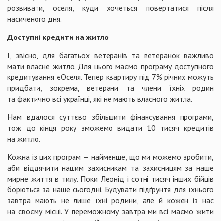
розвивати, оселя, куди хочеться повертатися після
насиченого дня.
Доступні кредити на житло
І, звісно, для багатьох ветеранів та ветеранок важливо
мати власне житло. Для цього маємо програму доступного
кредитування єОселя. Тепер квартиру під 7% річних можуть
придбати, зокрема, ветерани та члени їхніх родин
та фактично всі українці, які не мають власного житла.
Нам вдалося суттєво збільшити фінансування програми,
тож до кінця року зможемо видати 10 тисяч кредитів
на житло.
Кожна із цих програм — найменше, що ми можемо зробити,
аби віддячити нашим захисникам та захисницям за наше
мирне життя в тилу. Поки Леонід і сотні тисяч інших бійців
борються за наше сьогодні. Будувати підґрунтя для їхнього
завтра мають не лише їхні родини, але й кожен із нас
на своєму місці. У переможному завтра ми всі маємо жити