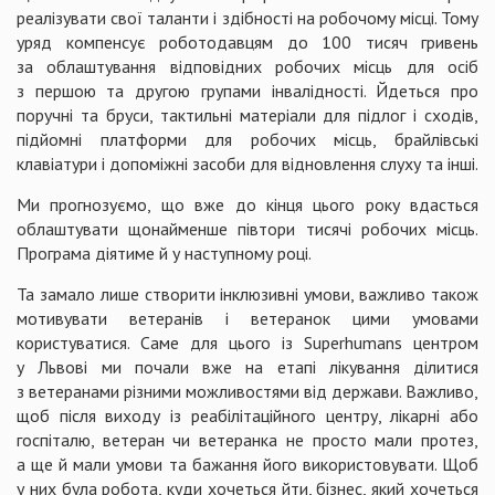
реалізувати свої таланти і здібності на робочому місці. Тому
уряд компенсує роботодавцям до 100 тисяч гривень
за облаштування відповідних робочих місць для осіб
з першою та другою групами інвалідності. Йдеться про
поручні та бруси, тактильні матеріали для підлог і сходів,
підйомні платформи для робочих місць, брайлівські
клавіатури і допоміжні засоби для відновлення слуху та інші.
Ми прогнозуємо, що вже до кінця цього року вдасться
облаштувати щонайменше півтори тисячі робочих місць.
Програма діятиме й у наступному році.
Та замало лише створити інклюзивні умови, важливо також
мотивувати ветеранів і ветеранок цими умовами
користуватися. Саме для цього із Superhumans центром
у Львові ми почали вже на етапі лікування ділитися
з ветеранами різними можливостями від держави. Важливо,
щоб після виходу із реабілітаційного центру, лікарні або
госпіталю, ветеран чи ветеранка не просто мали протез,
а ще й мали умови та бажання його використовувати. Щоб
у них була робота, куди хочеться йти, бізнес, який хочеться