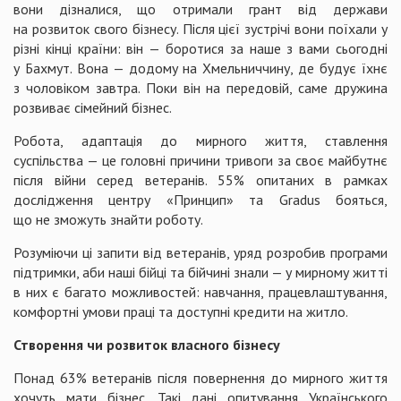
вони дізналися, що отримали грант від держави
на розвиток свого бізнесу. Після цієї зустрічі вони поїхали у
різні кінці країни: він — боротися за наше з вами сьогодні
у Бахмут. Вона — додому на Хмельниччину, де будує їхнє
з чоловіком завтра. Поки він на передовій, саме дружина
розвиває сімейний бізнес.
Робота, адаптація до мирного життя, ставлення
суспільства — це головні причини тривоги за своє майбутнє
після війни серед ветеранів. 55% опитаних в рамках
дослідження центру «Принцип» та Gradus бояться,
що не зможуть знайти роботу.
Розуміючи ці запити від ветеранів, уряд розробив програми
підтримки, аби наші бійці та бійчині знали — у мирному житті
в них є багато можливостей: навчання, працевлаштування,
комфортні умови праці та доступні кредити на житло.
Створення чи розвиток власного бізнесу
Понад 63% ветеранів після повернення до мирного життя
хочуть мати бізнес. Такі дані опитування Українського