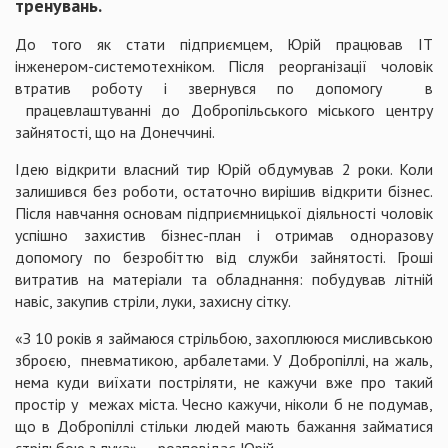
тренувань.
До того як стати підприємцем, Юрій працював IT
інженером-системотехніком. Після реорганізації чоловік
втратив роботу і звернувся по допомогу в
працевлаштуванні до Добропільського міського центру
зайнятості, що на Донеччині.
Ідею відкрити власний тир Юрій обдумував 2 роки. Коли
залишився без роботи, остаточно вирішив відкрити бізнес.
Після навчання основам підприємницької діяльності чоловік
успішно захистив бізнес-план і отримав одноразову
допомогу по безробіттю від служби зайнятості. Гроші
витратив на матеріали та обладнання: побудував літній
навіс, закупив стріли, луки, захисну сітку.
«З 10 років я займаюся стрільбою, захоплююся мисливською
зброєю, пневматикою, арбалетами. У Добропіллі, на жаль,
нема куди виїхати постріляти, не кажучи вже про такий
простір у межах міста. Чесно кажучи, ніколи б не подумав,
що в Добропіллі стільки людей мають бажання займатися