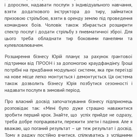
і дорослих, надавати послуги з індивідуального навчання,
взяти додаткового інструктора до тиру, займатися
призовою стрільбою, взяти в оренду землю під проведення
командних боїв. Чоловік також збирається розширити
спектр послуг і додати стрільбу з пневматичної зброї. Для
цього треба обладнати тир боковими панелями та
кулевловлювачем.
Розширення бізнесу Юрій планує за рахунок грантової
підтримки від ПРООН і за допомогою краудфандінгу. Гроші
потрібні на придбання модульної системи, яка при переїзді
на нове місце легко монтується і демонтується. Ця система
також дозволить бізнесу Юрія позбутися сезонності і
надавати послуги в зимовий період.
Про власний досвід започаткування бізнесу підприємець
розповідає так: «Мені було дуже страшно наважитися
зробити перший крок. Знайте, що успіх прийде не одразу,
треба добре попрацювати, пережити злети і падіння. Але я
вважаю, що поганий результат – це теж результат і досвід.
Тому я раджу постійно вчитися, спілкуватись з успішними