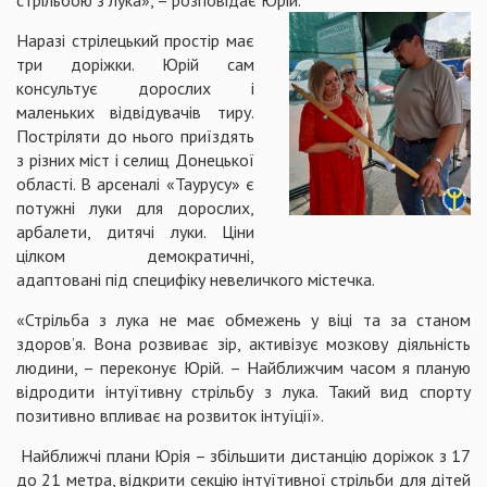
стрільбою з лука», – розповідає Юрій.
Наразі стрілецький простір має
три доріжки. Юрій сам
консультує дорослих і
маленьких відвідувачів тиру.
Постріляти до нього приїздять
з різних міст і селищ Донецької
області. В арсеналі «Таурусу» є
потужні луки для дорослих,
арбалети, дитячі луки. Ціни
цілком демократичні,
адаптовані під специфіку невеличкого містечка.
«Стрільба з лука не має обмежень у віці та за станом
здоров’я. Вона розвиває зір, активізує мозкову діяльність
людини, – переконує Юрій. – Найближчим часом я планую
відродити інтуїтивну стрільбу з лука. Такий вид спорту
позитивно впливає на розвиток інтуїції».
Найближчі плани Юрія – збільшити дистанцію доріжок з 17
до 21 метра, відкрити секцію інтуїтивної стрільби для дітей