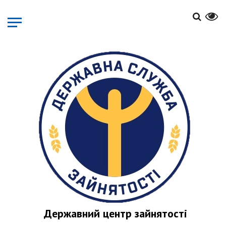
Перейти
до
основного
матеріалу
Державний центр зайнятості