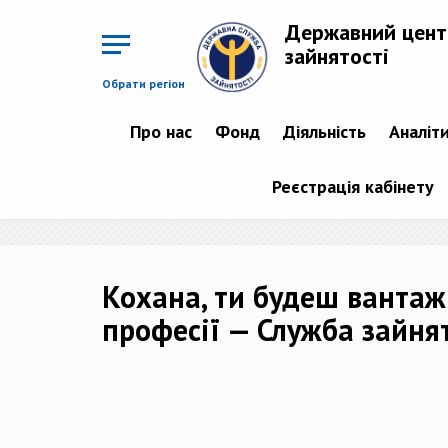
Перейти
до
Державний цент
основного
матеріалу
зайнятості
Обрати регіон
Про нас
Фонд
Діяльність
Аналіт
Реєстрація кабінету
Кохана, ти будеш вантаж
професії — Служба зайня