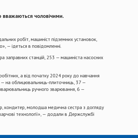
но вважаються чоловічими.
дальних робіт, машиніст підземних установок,
», — ідеться в повідомленні.
ра заправних станцій, 253 — машиніста насосних
робітних, а від початку 2024 року до навчання
 7 — на облицювальниць-плиточниць, 37 —
озварювальниць ручного зварювання, 6 —
ар, кондитер, молодша медична сестра з догляду
 харчові технології», — додали в Держслужбі