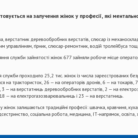
товується на залучення жінок у професії, які менталь
на, верстатник деревообробних верстатів, слюсар із механоскла
им управлінням, гірник, слюсар-ремонтник, водій тролейбуса тощо
ияння служби зайнятості жінок 677 зайняли робоче місце операто
 служби проходило 25,2 тис. жінок із числа зареєстрованих без
ися на трактористок, 26 — на операторів дронів, 6 — на токарів,
ні, 3 — на верстатниць деревообробних верстатів, 2 — на електр
18 — на електрогазозварювальниць і 23 — на верстатниць.
 жінок залишаються традиційні професії: швачка, кравчиня, кух
едсестринство, соціальна робота, медицина, ІТ-напрямок, освіта,