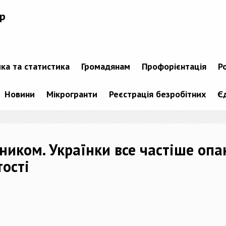
р
ика та статистика
Громадянам
Профорієнтація
Р
Новини
Мікрогранти
Реєстрація безробітних
Є
ником. Українки все частіше опа
тості