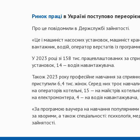
Ринок праці
в Україні поступово переорієн
Про це повідомили в Держслужбі зайнятості.
«Це і машиніст насосних установок, машиніст кра
вантажник, водій, оператор верстатів із програмн
У 2023 році зі 158 тис. працевлаштованих за спр
установок, 14 — водія навантажувача.
Також 2023 року професійне навчання за сприяння
приступили 6,4 тис. жінок. Серед них троє навчал
на операторів котельні, 15 — на майстрів котель
на електромонтера, 4 — на водія навантажувача, 
«За програмою ваучера на навчання популярними у
за хворими, а також спеціальності: психологія, м
зайнятості.