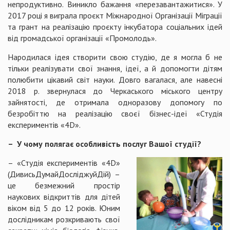
непродуктивно. Виникло бажання «перезавантажитися». У
2017 році я виграла проєкт Міжнародної Організації Міграції
та грант на реалізацію проєкту інкубатора соціальних ідей
від громадської організації «Промолодь».
Народилася ідея створити свою студію, де я могла б не
тільки реалізувати свої знання, ідеї, а й допомогти дітям
полюбити цікавий світ науки. Довго вагалася, але навесні
2018 р. звернулася до Черкаського міського центру
зайнятості, де отримала одноразову допомогу по
безробіттю на реалізацію своєї бізнес-ідеї «Студія
експериментів «4D».
– У чому полягає особливість послуг Вашої студії?
– «Студія експериментів «4D»
(ДивисьДумайДосліджуйДій) –
це безмежний простір
наукових відкриттів для дітей
віком від 5 до 12 років. Юним
дослідникам розкривають свої