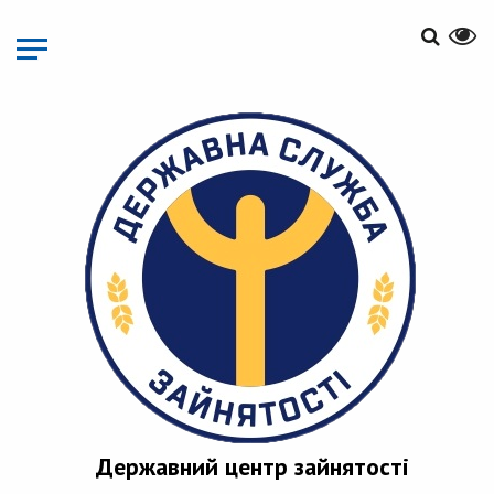
Перейти
до
основного
матеріалу
Державний центр зайнятості