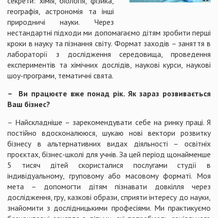
секрети: хімія, біологія, фізика,
географія, астрономія та інші
природничі науки. Через
нестандартні підходи ми допомагаємо дітям зробити перші
кроки в науку та пізнання світу. Формат заходів – заняття в
лабораторії з дослідження середовища, проведення
експериментів та хімічних дослідів, наукові курси, наукові
шоу-програми, тематичні свята.
– Ви працюєте вже понад рік. Як зараз розвивається
Ваш бізнес?
– Найскладніше – зарекомендувати себе на ринку праці. Я
постійно вдосконалююся, шукаю нові вектори розвитку
бізнесу в альтернативних видах діяльності – освітніх
проєктах, бізнес-школі для учнів. За цей період щонайменше
5 тисяч дітей скористалися послугами студії в
індивідуальному, груповому або масовому форматі. Моя
мета – допомогти дітям пізнавати довкілля через
дослідження, гру, казкові образи, сприяти інтересу до науки,
знайомити з дослідницькими професіями. Ми практикуємо