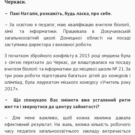
Черкаси.
– Пані Наталіє, розкажіть, будь ласка, про себе.
– За освітою я педагог, маю кваліфікацію вчителя біології,
хімії та інформатики. Працювала в Докучаєвській
загальноосвітній школі Донецької області на посаді
заступника директора з виховної роботи.
З початком збройного конфлікту в 2015 році змушена була
з сім’єю переїхати до Черкас, де влаштувалася на посаду
вчителя біології та інформатики до місцевої школи № 21. За
три роки роботи підготувала багатьох дітей до конкурсів і
олімпіад, була лауреатом міського конкурсу «Учитель року
2017».
– Що спонукало Вас змінити вже усталений ритм
життя і звернутися до центру зайнятості?
– Для мене важливо, щоб кожна хвилина давала
ефективний результат. На жаль, велика кількість робочого
часу педагога загальноосвітнього закладу витрачається