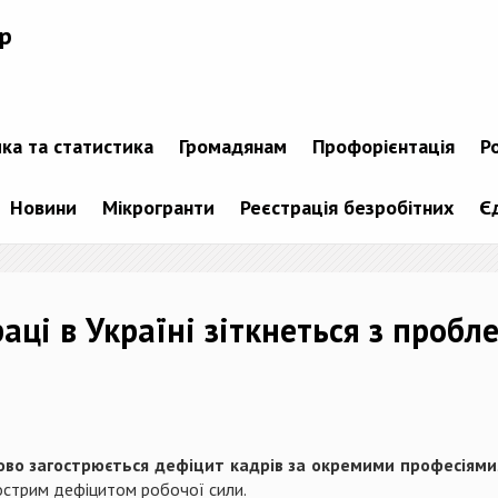
р
ика та статистика
Громадянам
Профорієнтація
Р
Новини
Мікрогранти
Реєстрація безробітних
Є
аці в Україні зіткнеться з пробл
ово загострюється дефіцит кадрів за окремими професіями
гострим дефіцитом робочої сили.