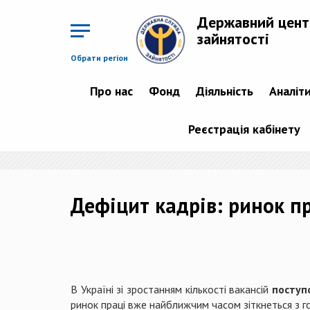
Перейти
до
Державний цент
основного
матеріалу
зайнятості
Обрати регіон
Про нас
Фонд
Діяльність
Аналіт
Реєстрація кабінету
Дефіцит кадрів: ринок пр
В Україні зі зростанням кількості вакансій
поступ
ринок праці вже найближчим часом зіткнеться з 