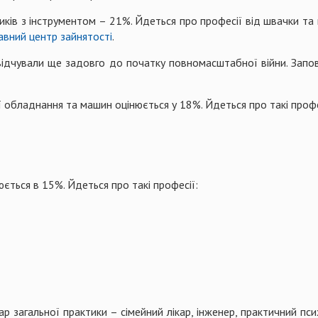
иків з інструментом – 21%. Йдеться про професії від швачки т
вний центр зайнятості
.
відчували ще задовго до початку повномасштабної війни. Запов
ї обладнання та машин оцінюється у 18%. Йдеться про такі профе
юється в 15%. Йдеться про такі професії:
ар загальної практики – сімейний лікар, інженер, практичний пс