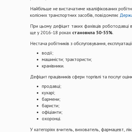
Найбільше не вистачатиме кваліфікованих робітн
колісних транспортних засобів, повідомляє
Держа
При цьому дефіцит таких фахівців роботодавці 
ще у 2016-18 роках
становила 50-55%
.
Нестача робітників з обслуговування, експлуатаці
водії;
машиністи; трактористи;
кранівники.
Дефіцит працівників сфери торгівлі та послуг оцін
продавці;
кухарі;
бармени;
баристи;
офіціанти;
охоронці.
У категоріях вчитель, вихователь, фармацевт, лік