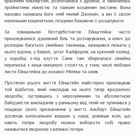
красенем Альбертом, розпочалася з дружби, а закінчилась
пройнятими ніжністю та палким коханням листами. Вона
ласкаво називала його «мій милий Джонні», а він її своїм
маленьким кошенятком, подумки бажаючи її розцілувати.
За зовнішньою безтурботністю Ейнштейна часто
приховувалися душевний біль та розчарування, а ключ до
розгадки багатьох сімейних таємниць, залишився лежати у
нього вдома, у Берклі, штат Каліфорнія, на кухонній полиці,
у коробці з-під взуття. Саме там зберігалася сімейна
переписка з кінця минулого століття, у тому числі любовні
листи Ейнштейна до коханої Мілеви та синів.
Протягом усього життя Ейнштейн майстерно приховував
той відбиток, який накладав на нього тягар вродженої
хвороби; зустрівшись з нерозумінням та абсолютною
байдужістю викладачів у ранньому віці, геній не зупинився у
пошуках свого призначення у житті. Альберт Ейнштейн
досягнув колосальних вершин у науці, довівши всім, що
навіть попри хворобу можна вибороти собі право
називатися людиною з великої літери.