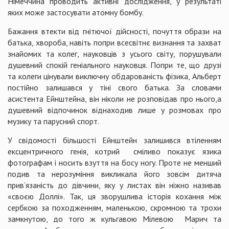
Німеччина проводить активні дослідження, у результаті
яких може застосувати атомну бомбу.
Бажання втекти від гнітючої дійсності, почуття образи на
батька, хвороба, навіть попри всесвітнє визнання та захват
знайомих та колег, науковців з усього світу, порушували
душевний спокій геніального науковця. Попри те, що друзі
та колеги цінували виключну обдарованість фізика, Альберт
постійно залишався у тіні свого батька. За словами
асистента Ейнштейна, він ніколи не розповідав про нього,а
душевний відпочинок віднаходив лише у розмовах про
музику та парусний спорт.
У свідомості більшості Ейнштейн залишився втіленням
ексцентричного генія, котрий сміливо показує язика
фотографам і носить взуття на босу ногу. Проте не менший
подив та нерозуміння викликала його зовсім дитяча
прив’язаність до дівчини, яку у листах він ніжно називав
«своєю Доллі». Так, ця зворушлива історія кохання між
сербкою за походженням, маленькою, скромною та трохи
замкнутою, до того ж кульгавою Мілевою Марич та