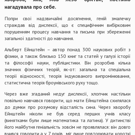
нагадувала про себе.
Попри свої надзвичайні досягнення, геній змалечку
страждав від дислексії, що є специфічним вибірковим
порушенням процесу навчання та письма при збереженні
загальної здатності до навчання.
Альберт Ейнштейн – автор понад 300 наукових робіт з
фізики, а також близько 150 книг та статей у галузі історії
та філософії науки, публіцистики. Він розробив кілька
значних фізичних теорій, як-от: загальна та спеціальна
теорії відносності, теорія індукованого випромінювання,
статистична теорія броунівського руху тощо.
Через вже згаданий недуг дислексії, хлопчик настільки
повільно навчався говорити, що мати Ейнштейна схилялася
до думки про розумову відсталість сина. Через хворобу
Ейнштейн ніколи не був серед перших учнів класу
(винятками були лише математика та латина). У дитинстві
його майбутня геніальність зовсім не проявлялася: він довго
вчився говорити,а у 7 років міг лише повторювати короткі