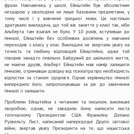
фрази. Навчаючись у школі, Ейнштейн був абсолютним
нездарою у оволодінні не лише базовими предметами, у
тому числі і у вивченні грецької мови. Це настільки
дратувало викладача, що той вів заняття у класі так, ніби
Альберта там взагалі не було. У 10 років, вступивши до
гімназії, Ейнштейн без особливих досягнень у навчанні
переходив з класу у клас. Викладачі не звертали увагу на
точність та глибину відповідей Ейнштейна, адже той
говорив занадто повільно. Байдужий до шкільного життя,
не маючи друзів, Альберт Ейнштейн мав намір залишити
гімназію, отримавши довідку від психіатра про необхідність
відпустки за станом здоров’я. Однак керівництво гімназії
випередило його, запропонувавши за рік до закінчення
гімназії її залишити.
Проблеми Ейнштейна з читанням та письмом, викликані
хворобою, однак, не завадили йому написати листа
тогочасному Президентові США Франкліну Делано
Рузвельту. Лист, написаний напередодні Другої світової
війни, звертав увагу Президента на те, що нацистська