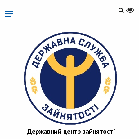
Перейти
до
основного
матеріалу
Державний центр зайнятості