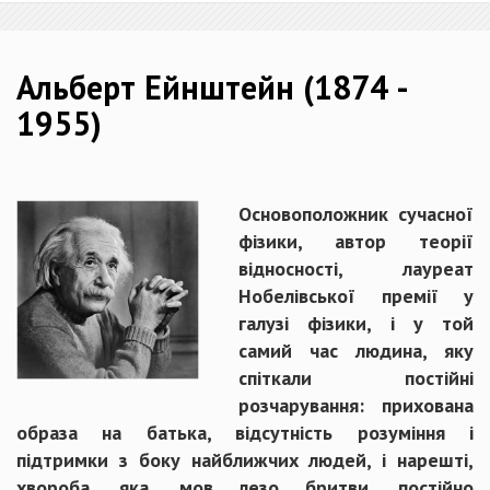
Альберт Ейнштейн (1874 -
1955)
Основоположник сучасної
фізики, автор теорії
відносності, лауреат
Нобелівської премії у
галузі фізики, і у той
самий час людина, яку
спіткали постійні
розчарування: прихована
образа на батька, відсутність розуміння і
підтримки з боку найближчих людей, і нарешті,
хвороба, яка, мов лезо бритви, постійно