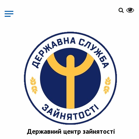
Перейти
до
основного
матеріалу
Державний центр зайнятості